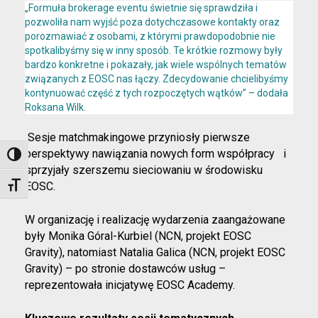
„Formuła brokerage eventu świetnie się sprawdziła i
pozwoliła nam wyjść poza dotychczasowe kontakty oraz
porozmawiać z osobami, z którymi prawdopodobnie nie
spotkalibyśmy się w inny sposób. Te krótkie rozmowy były
bardzo konkretne i pokazały, jak wiele wspólnych tematów
związanych z EOSC nas łączy. Zdecydowanie chcielibyśmy
kontynuować część z tych rozpoczętych wątków” – dodała
Roksana Wilk.
Sesje matchmakingowe przyniosły pierwsze
perspektywy nawiązania nowych form współpracy i
Toggle High Contrast
sprzyjały szerszemu sieciowaniu w środowisku
EOSC.
Toggle Font size
W organizację i realizację wydarzenia zaangażowane
były Monika Góral-Kurbiel (NCN, projekt EOSC
Gravity), natomiast Natalia Galica (NCN, projekt EOSC
Gravity) – po stronie dostawców usług –
reprezentowała inicjatywę EOSC Academy.