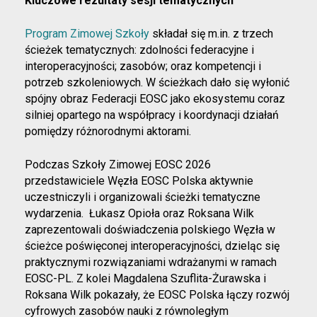
Kluczowe rezultaty sesji tematycznych
Program Zimowej Szkoły
składał się m.in. z trzech
ścieżek tematycznych: zdolności federacyjne i
interoperacyjności; zasobów; oraz kompetencji i
potrzeb szkoleniowych. W ścieżkach dało się wyłonić
spójny obraz Federacji EOSC jako ekosystemu coraz
silniej opartego na współpracy i koordynacji działań
pomiędzy różnorodnymi aktorami.
Podczas Szkoły Zimowej EOSC 2026
przedstawiciele Węzła EOSC Polska aktywnie
uczestniczyli i organizowali ścieżki tematyczne
wydarzenia. Łukasz Opioła oraz Roksana Wilk
zaprezentowali doświadczenia polskiego Węzła w
ścieżce poświęconej interoperacyjności, dzieląc się
praktycznymi rozwiązaniami wdrażanymi w ramach
EOSC-PL. Z kolei Magdalena Szuflita-Żurawska i
Roksana Wilk pokazały, że EOSC Polska łączy rozwój
cyfrowych zasobów nauki z równoległym