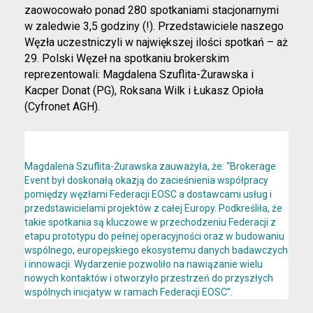
zaowocowało ponad 280 spotkaniami stacjonarnymi
w zaledwie 3,5 godziny (!). Przedstawiciele naszego
Węzła uczestniczyli w największej ilości spotkań – aż
29. Polski Węzeł na spotkaniu brokerskim
reprezentowali: Magdalena Szuflita-Żurawska i
Kacper Donat (PG), Roksana Wilk i Łukasz Opioła
(Cyfronet AGH).
Magdalena Szuflita-Żurawska
zauważyła, że: “Brokerage
Event był doskonałą okazją do zacieśnienia współpracy
pomiędzy węzłami Federacji EOSC a dostawcami usług i
przedstawicielami projektów z całej Europy. Podkreśliła, że
takie spotkania są kluczowe w przechodzeniu Federacji z
etapu prototypu do pełnej operacyjności oraz w budowaniu
wspólnego, europejskiego ekosystemu danych badawczych
i innowacji. Wydarzenie pozwoliło na nawiązanie wielu
nowych kontaktów i otworzyło przestrzeń do przyszłych
wspólnych inicjatyw w ramach Federacji EOSC”.