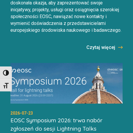
doskonała okazja, aby zaprezentować swoje
inicjatywy, projekty, usługi oraz osiągnięcia szerokiej
społeczności EOSC, nawiązać nowe kontakty i
wymienić doświadczenia z przedstawicielami
europejskiego środowiska naukowego i badawczego.
Czytaj więcej
Toggle High Contrast
Toggle Font size
2026-07-23
EOSC Symposium 2026: trwa nabór
zgłoszeń do sesji Lightning Talks