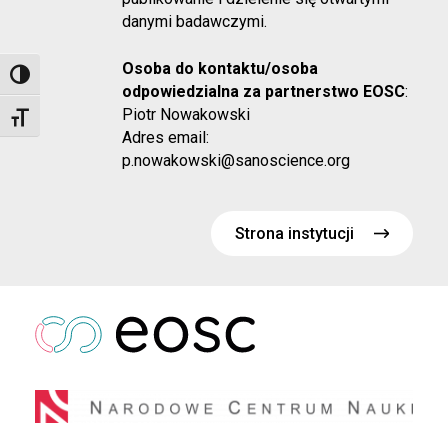
danymi badawczymi.
Osoba do kontaktu/osoba
Toggle High Contrast
odpowiedzialna za partnerstwo EOSC
:
Piotr Nowakowski
Toggle Font size
Adres email:
p.nowakowski@sanoscience.org
Strona instytucji