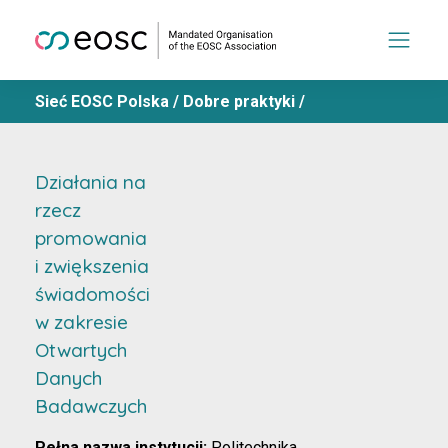
Sieć EOSC Polska
/
Dobre praktyki
/
Działania na
rzecz
promowania
i zwiększenia
świadomości
w zakresie
Otwartych
Danych
Badawczych
Pełna nazwa instytucji:
Politechnika