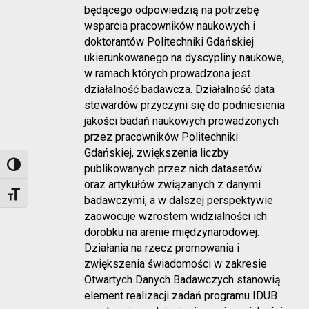
będącego odpowiedzią na potrzebę
wsparcia pracowników naukowych i
doktorantów Politechniki Gdańskiej
ukierunkowanego na dyscypliny naukowe,
w ramach których prowadzona jest
działalność badawcza. Działalność data
stewardów przyczyni się do podniesienia
jakości badań naukowych prowadzonych
przez pracowników Politechniki
Gdańskiej, zwiększenia liczby
Toggle High Contrast
publikowanych przez nich datasetów
oraz artykułów związanych z danymi
Toggle Font size
badawczymi, a w dalszej perspektywie
zaowocuje wzrostem widzialności ich
dorobku na arenie międzynarodowej.
Działania na rzecz promowania i
zwiększenia świadomości w zakresie
Otwartych Danych Badawczych stanowią
element realizacji zadań programu IDUB