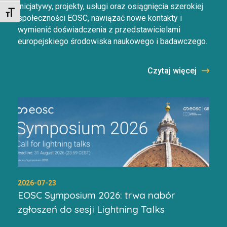
inicjatywy, projekty, usługi oraz osiągnięcia szerokiej
Toggle Font size
społeczności EOSC, nawiązać nowe kontakty i
wymienić doświadczenia z przedstawicielami
europejskiego środowiska naukowego i badawczego.
Czytaj więcej
2026-07-23
EOSC Symposium 2026: trwa nabór
zgłoszeń do sesji Lightning Talks