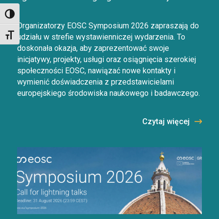
Toggle High Contrast
Organizatorzy EOSC Symposium 2026 zapraszają do
Toggle Font size
udziału w strefie wystawienniczej wydarzenia. To
doskonała okazja, aby zaprezentować swoje
inicjatywy, projekty, usługi oraz osiągnięcia szerokiej
społeczności EOSC, nawiązać nowe kontakty i
wymienić doświadczenia z przedstawicielami
europejskiego środowiska naukowego i badawczego.
Czytaj więcej